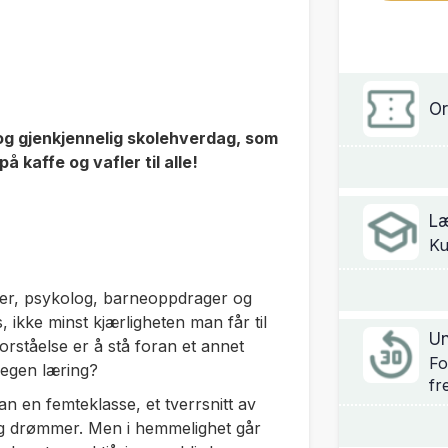
Or
 og gjenkjennelig skolehverdag, som
 på kaffe og vafler til alle!
Læ
Ku
er, psykolog, barneoppdrager og
 ikke minst kjærligheten man får til
Un
orståelse er å stå foran et annet
Fo
 egen læring?
fr
an en femteklasse, et tverrsnitt av
og drømmer. Men i hemmelighet går