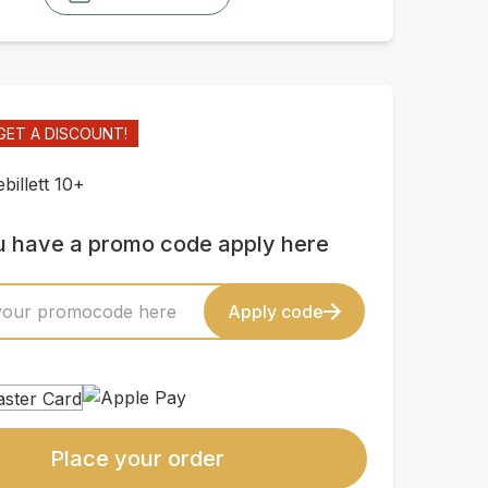
GET A DISCOUNT!
billett 10+
ou have a promo code apply here
Apply code
Place your order