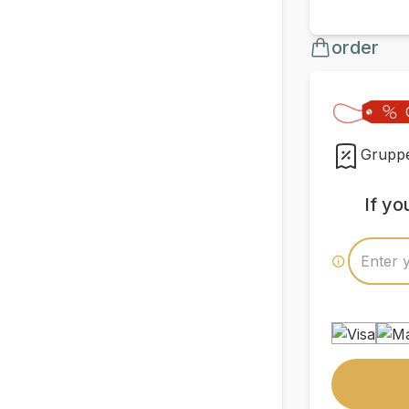
order
Gruppe
If y