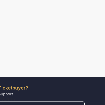
Ticketbuyer?
Support
COUNTRY