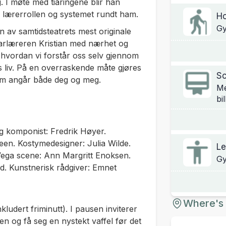
 I møte med tiåringene blir han
n, lærerrollen og systemet rundt ham.
H
Gy
 av samtidsteatrets mest originale
arlæreren Kristian med nærhet og
 hvordan vi forstår oss selv gjennom
es liv. På en overraskende måte gjøres
Sc
 som angår både deg og meg.
Me
bil
g komponist: Fredrik Høyer.
en. Kostymedesigner: Julia Wilde.
Le
Vega scene: Ann Margritt Enoksen.
Gy
d. Kunstnerisk rådgiver: Emnet
Where's 
kludert friminutt). I pausen inviterer
ppen og få seg en nystekt vaffel før det