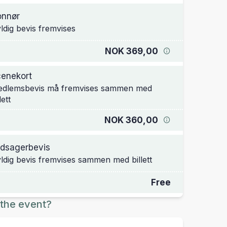
onnør
ldig bevis fremvises
NOK 369,00
enekort
dlemsbevis må fremvises sammen med
lett
NOK 360,00
dsagerbevis
ldig bevis fremvises sammen med billett
Free
the event?