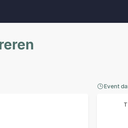
reren
Event da
T