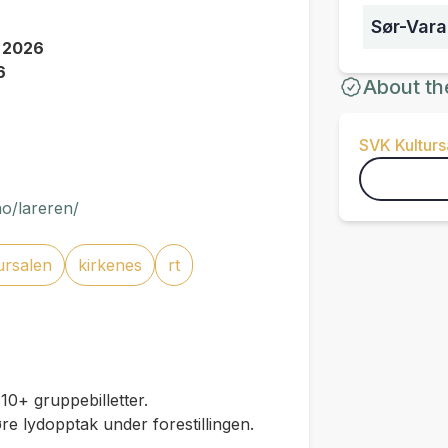
Sør-Vara
r 2026
6
About th
SVK Kulturs
no/lareren/
ursalen
kirkenes
rt
10+ gruppebilletter.
gjøre lydopptak under forestillingen.