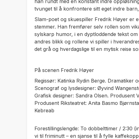
han rundt med en konstant indre oppløsning.
tvunget til å konfrontere sitt eget indre bar
Slam-poet og skuespiller Fredrik Høyer er en
stemmer. Han fremfører selv rollen som vik
sylskarp humor, i en dyptloddende tekst om
andres blikk og rollene vi spiller i hverandr
det grå og hverdagslige til en mytisk reise
På scenen Fredrik Høyer
Regissør: Katinka Rydin Berge. Dramatiker o
Scenograf og lysdesigner: Øyvind Wangenste
Grafisk designer: Sandra Olsen. Produsent 
Produsent Riksteatret: Anita Basmo Bjørnsta
Kebreab
Forestillingslengde: To dobbelttimer / 2:30 (in
vi til friminutt – en sjanse til å fylle kaffeko