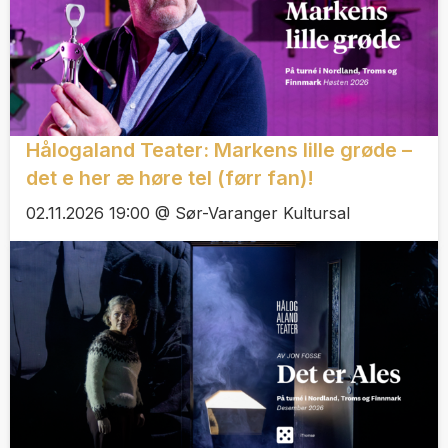
Hålogaland Teater: Markens lille grøde –
det e her æ høre tel (førr fan)!
02.11.2026 19:00 @ Sør-Varanger Kultursal