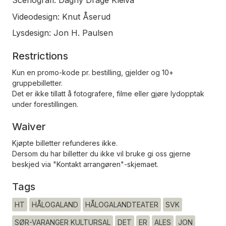
Scenografi: Dagny Drage Kleiva
Videodesign: Knut Åserud
Lysdesign: Jon H. Paulsen
Restrictions
Kun en promo-kode pr. bestilling, gjelder og 10+
gruppebilletter.
Det er ikke tillatt å fotografere, filme eller gjøre lydopptak
under forestillingen.
Waiver
Kjøpte billetter refunderes ikke.
Dersom du har billetter du ikke vil bruke gi oss gjerne
beskjed via "Kontakt arrangøren"-skjemaet.
Tags
HT
HÅLOGALAND
HÅLOGALANDTEATER
SVK
SØR-VARANGER KULTURSAL
DET
ER
ALES
JON